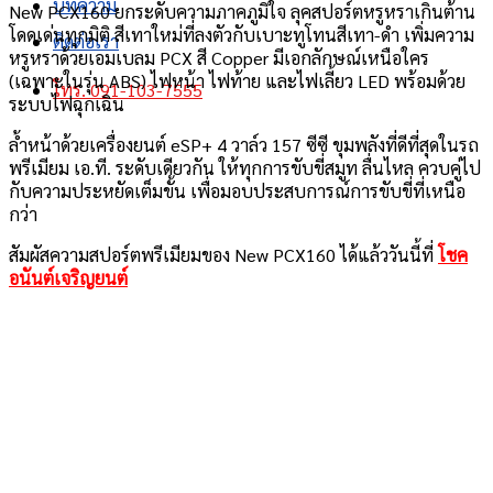
บทความ
New PCX160 ยกระดับความภาคภูมิใจ ลุคสปอร์ตหรูหราเกินต้าน
โดดเด่นทุกมิติ สีเทาใหม่ที่ลงตัวกับเบาะทูโทนสีเทา-ดำ เพิ่มความ
ติดต่อเรา
หรูหราด้วยเอมเบลม PCX สี Copper มีเอกลักษณ์เหนือใคร
(เฉพาะในรุ่น ABS) ไฟหน้า ไฟท้าย และไฟเลี้ยว LED พร้อมด้วย
โทร. 091-103-7555
ระบบไฟฉุกเฉิน
ล้ำหน้าด้วยเครื่องยนต์ eSP+ 4 วาล์ว 157 ซีซี ขุมพลังที่ดีที่สุดในรถ
พรีเมียม เอ.ที. ระดับเดียวกัน ให้ทุกการขับขี่สมูท ลื่นไหล ควบคู่ไป
กับความประหยัดเต็มขั้น เพื่อมอบประสบการณ์การขับขี่ที่เหนือ
กว่า
สัมผัสความสปอร์ตพรีเมียมของ New PCX160 ได้แล้ววันนี้ที่
โชค
อนันต์เจริญยนต์