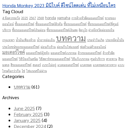
Honda Monkey 2023 มินิไบค์ ดีไซน์โดดเด่น ที่ไม่เหมือนใคร
Tag Cloud
honda
yamaha
4 ข้อควรระวัง
2025
2567
2568
การล้างหัวฉีดมอเตอร์ไซค์
ขายของ
ออนไลน์
ซื้อมอเตอร์ไซค์
ซื้อมอเตอร์ไซค์สักคัน
ซื้อรถมอเตอร์ไซค์
ซื้อรถมอเตอร์ไซค์ที่ศูนย์
บริการ
ซื้อรถมอเตอร์ไซค์เงินผ่อน
ซื้อรถมอเตอร์ไซค์เงินสด
ติดบูโร
ต่างจังหวัดผ่อนรถใน
บทความ
กรุงเทพฯ
น้ำมันเฟืองท้าย
น้ำยาหล่อเย็น
ประจำวันเกิด
ประหยัดน้ำมัน
ประโยชน์ของรถมอเตอร์ไซค์
ผ่อนกับร้าน
ผ่อนกับไฟแนนซ์
พ่อค้าแม่ค้าออนไลน์
มอเตอร์ไซค์
มอเตอร์ไซค์ผู้หญิง
มอเตอร์ไซค์เบรกจม
ล้างรถมอเตอร์ไซค์
ล้างหัวฉีด
มอเตอร์ไซค์
วิธีป้องกันสนิม
วิธีสตาร์ทรถมอเตอร์ไซค์
วิธีแก้เบรกจม
ศูนย์บริการ
สายพาน
สีรถ
มงคล
สีรถมอเตอร์ไซค์
สเตอร์
เบรกไม่อยู่
แบตมอเตอร์ไซค์
แบตหมด
แบตหมดกลางทาง
แบบ
ไหนคุ้มกว่ากัน
โซ่
ไฟแนนซ์ไม่ผ่าน
Categories
บทความ
(61)
Archives
June 2025
(7)
February 2025
(3)
January 2025
(4)
December 2024
(2)