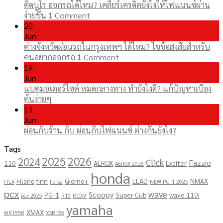
ติดบูโร ออกรถได้ไหม? เคลียร์เครดิตยังไงให้ไฟแนนซ์ผ่าน
ง่ายขึ้น
1
Comment
20
Jun
ต่างจังหวัดผ่อนรถในกรุงเทพฯ ได้ไหม? ไขข้อสงสัยสำหรับ
คนอยากออกรถ
1
Comment
19
Jun
แบตมอเตอร์ไซค์ หมดกลางทาง ทำยังไงดี? แก้ปัญหาเบื้อง
ต้นง่ายๆ
13
Jun
ผ่อนกับร้าน กับ ผ่อนกับไฟแนนซ์ ต่างกันยังไง?
Tags
2025
2026
2024
Click
Fazzio
110
AEROX
Exciter
AEROX 2026
honda
Filano
finn
Giorno+
LEAD
NMAX
FILA
Forza
NEW PG-1 2025
pcx
wave
Scoopy
PG-1
Super Cub
wave 110i
pcx 2025
R15
R15M
yamaha
XMAX
WR155R
XSR155