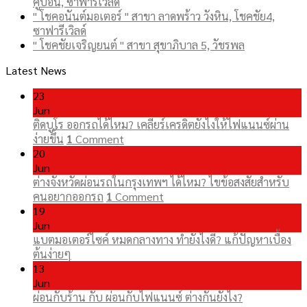
คู้บอน, ซาฟารีเวิลด์
" โชคอนันต์มอเตอร์ " สาขา ลาดพร้าว วังหิน, โชคชัย4,
ซาฟารีเวิลด์
" โชคชัยเจริญยนต์ " สาขา สุขาภิบาล 5, วัชรพล
Latest News
23
Jun
ติดบูโร ออกรถได้ไหม? เคลียร์เครดิตยังไงให้ไฟแนนซ์ผ่าน
ง่ายขึ้น
1
Comment
20
Jun
ต่างจังหวัดผ่อนรถในกรุงเทพฯ ได้ไหม? ไขข้อสงสัยสำหรับ
คนอยากออกรถ
1
Comment
19
Jun
แบตมอเตอร์ไซค์ หมดกลางทาง ทำยังไงดี? แก้ปัญหาเบื้อง
ต้นง่ายๆ
13
Jun
ผ่อนกับร้าน กับ ผ่อนกับไฟแนนซ์ ต่างกันยังไง?