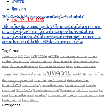
บทความ
ติดต่อเรา
วิธีป้องกันสนิม ไม่ให้มารบกวนรถมอเตอร์ไซค์คู่ใจ ต้องทำอย่างไร?
โทร. 091-103-7555
วิธีป้องกันสนิม เราจะมาพูดถึง วิธีป้องกันสนิมไม่ให้มารบกวนรถ
มอเตอร์ไซค์คู่ใจของเรา โดยทั่วไปแล้วการป้องกันสนิมในรถ
มอเตอร์ไซค์สามารถทำได้โดยการดูแลรักษาและทำความสะอาด
อย่างเป็นระบบ นี่คือวิธีบางวิธีที่คุณสามารถลองใช้ได้
Tag Cloud
honda
yamaha
4 ข้อควรระวัง
2025
2567
2568
การล้างหัวฉีดมอเตอร์ไซค์
ขายของ
ออนไลน์
ซื้อมอเตอร์ไซค์
ซื้อมอเตอร์ไซค์สักคัน
ซื้อรถมอเตอร์ไซค์
ซื้อรถมอเตอร์ไซค์ที่ศูนย์
บริการ
ซื้อรถมอเตอร์ไซค์เงินผ่อน
ซื้อรถมอเตอร์ไซค์เงินสด
ติดบูโร
ต่างจังหวัดผ่อนรถใน
บทความ
กรุงเทพฯ
น้ำมันเฟืองท้าย
น้ำยาหล่อเย็น
ประจำวันเกิด
ประหยัดน้ำมัน
ประโยชน์ของรถมอเตอร์ไซค์
ผ่อนกับร้าน
ผ่อนกับไฟแนนซ์
พ่อค้าแม่ค้าออนไลน์
มอเตอร์ไซค์
มอเตอร์ไซค์ผู้หญิง
มอเตอร์ไซค์เบรกจม
ล้างรถมอเตอร์ไซค์
ล้างหัวฉีด
มอเตอร์ไซค์
วิธีป้องกันสนิม
วิธีสตาร์ทรถมอเตอร์ไซค์
วิธีแก้เบรกจม
ศูนย์บริการ
สายพาน
สีรถ
มงคล
สีรถมอเตอร์ไซค์
สเตอร์
เบรกไม่อยู่
แบตมอเตอร์ไซค์
แบตหมด
แบตหมดกลางทาง
แบบ
ไหนคุ้มกว่ากัน
โซ่
ไฟแนนซ์ไม่ผ่าน
Categories