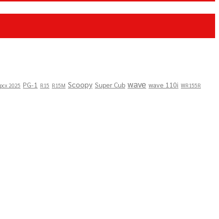
wave
Scoopy
PG-1
Super Cub
wave 110i
pcx 2025
R15
R15M
WR155R