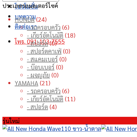
ประเภทรถมอเตอร์ไซค์
โปรโมชั่น
บทความ
24
HONDA
24
ติดต่อเรา
products
6
- รถครอบครัว
6
products
18
- เกียร์อัตโนมัติ
18
โทร. 091-103-7555
0
products
- สปอร์ต
0
products
0
- สปอร์ตคาเฟ่
0
0
products
- สแคมเบอร์
0
0
products
- บ๊อบเบอร์
0
0
products
- ผจญภัย
0
21
products
YAMAHA
21
products
6
- รถครอบครัว
6
products
11
- เกียร์อัตโนมัติ
11
4
products
- สปอร์ต
4
products
รุ่นใหม่