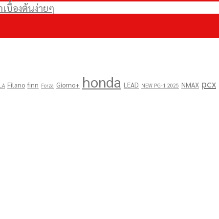
บื้องต้นง่ายๆ
honda
pcx
Filano
finn
Giorno+
LEAD
NMAX
LA
Forza
NEW PG-1 2025