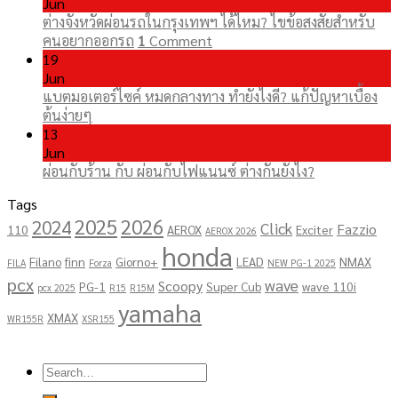
Jun
ต่างจังหวัดผ่อนรถในกรุงเทพฯ ได้ไหม? ไขข้อสงสัยสำหรับ
คนอยากออกรถ
1
Comment
19
Jun
แบตมอเตอร์ไซค์ หมดกลางทาง ทำยังไงดี? แก้ปัญหาเบื้อง
ต้นง่ายๆ
13
Jun
ผ่อนกับร้าน กับ ผ่อนกับไฟแนนซ์ ต่างกันยังไง?
Tags
2025
2026
2024
Click
Fazzio
110
AEROX
Exciter
AEROX 2026
honda
Filano
finn
Giorno+
LEAD
NMAX
FILA
Forza
NEW PG-1 2025
pcx
wave
Scoopy
PG-1
Super Cub
wave 110i
pcx 2025
R15
R15M
yamaha
XMAX
WR155R
XSR155
Copyright 2026 ©
โชคอนันต์เจริญยนต์
Search
for: