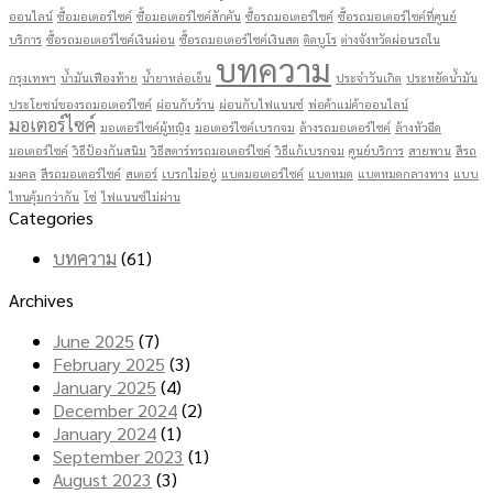
ออนไลน์
ซื้อมอเตอร์ไซค์
ซื้อมอเตอร์ไซค์สักคัน
ซื้อรถมอเตอร์ไซค์
ซื้อรถมอเตอร์ไซค์ที่ศูนย์
บริการ
ซื้อรถมอเตอร์ไซค์เงินผ่อน
ซื้อรถมอเตอร์ไซค์เงินสด
ติดบูโร
ต่างจังหวัดผ่อนรถใน
บทความ
กรุงเทพฯ
น้ำมันเฟืองท้าย
น้ำยาหล่อเย็น
ประจำวันเกิด
ประหยัดน้ำมัน
ประโยชน์ของรถมอเตอร์ไซค์
ผ่อนกับร้าน
ผ่อนกับไฟแนนซ์
พ่อค้าแม่ค้าออนไลน์
มอเตอร์ไซค์
มอเตอร์ไซค์ผู้หญิง
มอเตอร์ไซค์เบรกจม
ล้างรถมอเตอร์ไซค์
ล้างหัวฉีด
มอเตอร์ไซค์
วิธีป้องกันสนิม
วิธีสตาร์ทรถมอเตอร์ไซค์
วิธีแก้เบรกจม
ศูนย์บริการ
สายพาน
สีรถ
มงคล
สีรถมอเตอร์ไซค์
สเตอร์
เบรกไม่อยู่
แบตมอเตอร์ไซค์
แบตหมด
แบตหมดกลางทาง
แบบ
ไหนคุ้มกว่ากัน
โซ่
ไฟแนนซ์ไม่ผ่าน
Categories
บทความ
(61)
Archives
June 2025
(7)
February 2025
(3)
January 2025
(4)
December 2024
(2)
January 2024
(1)
September 2023
(1)
August 2023
(3)