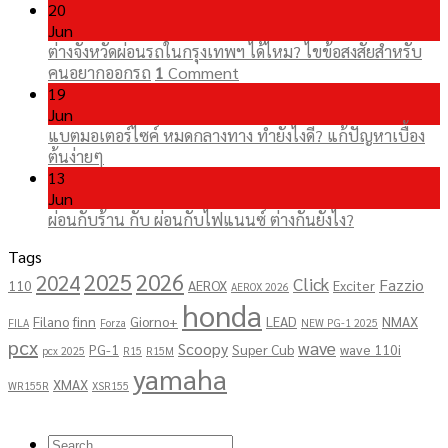
20
Jun
ต่างจังหวัดผ่อนรถในกรุงเทพฯ ได้ไหม? ไขข้อสงสัยสำหรับ
คนอยากออกรถ
1
Comment
19
Jun
แบตมอเตอร์ไซค์ หมดกลางทาง ทำยังไงดี? แก้ปัญหาเบื้อง
ต้นง่ายๆ
13
Jun
ผ่อนกับร้าน กับ ผ่อนกับไฟแนนซ์ ต่างกันยังไง?
Tags
2025
2026
2024
Click
Fazzio
110
AEROX
Exciter
AEROX 2026
honda
Filano
finn
Giorno+
LEAD
NMAX
FILA
Forza
NEW PG-1 2025
pcx
wave
Scoopy
PG-1
Super Cub
wave 110i
pcx 2025
R15
R15M
yamaha
XMAX
WR155R
XSR155
Copyright 2026 ©
โชคอนันต์เจริญยนต์
Search