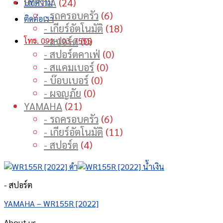
24
HONDA
24
บทความ
products
6
- รถครอบครัว
6
ติดต่อเรา
products
18
- เกียร์อัตโนมัติ
18
0
products
- สปอร์ต
0
โทร. 091-103-7555
products
0
- สปอร์ตคาเฟ่
0
0
products
- สแคมเบอร์
0
0
products
- บ๊อบเบอร์
0
0
products
- ผจญภัย
0
21
products
YAMAHA
21
products
6
- รถครอบครัว
6
products
11
- เกียร์อัตโนมัติ
11
4
products
- สปอร์ต
4
products
- สปอร์ต
YAMAHA – WR155R [2022]
About us