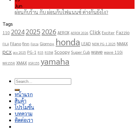
Jun
ผ่อนกับร้าน กับ ผ่อนกับไฟแนนซ์ ต่างกันยังไง?
Tags
2025
2026
2024
Click
Fazzio
110
AEROX
Exciter
AEROX 2026
honda
Filano
finn
Giorno+
LEAD
NMAX
FILA
Forza
NEW PG-1 2025
pcx
wave
Scoopy
PG-1
Super Cub
wave 110i
pcx 2025
R15
R15M
yamaha
XMAX
WR155R
XSR155
Copyright 2026 ©
โชคอนันต์เจริญยนต์
Search
for:
หน้าแรก
สินค้า
โปรโมชั่น
บทความ
ติดต่อเรา