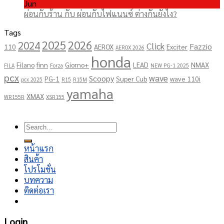
Jun
ผ่อนกับร้าน กับ ผ่อนกับไฟแนนซ์ ต่างกันยังไง?
Tags
2025
2026
2024
Click
Fazzio
110
AEROX
Exciter
AEROX 2026
honda
Filano
finn
Giorno+
LEAD
NMAX
FILA
Forza
NEW PG-1 2025
pcx
wave
Scoopy
PG-1
Super Cub
wave 110i
pcx 2025
R15
R15M
yamaha
XMAX
WR155R
XSR155
Copyright 2026 ©
โชคอนันต์เจริญยนต์
Search
for:
หน้าแรก
สินค้า
โปรโมชั่น
บทความ
ติดต่อเรา
Login