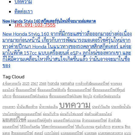
บทความ
ติดต่อเรา
New Honda Stylo 160 สกู๊ตเตอร์รุ่นใหม่ที่จะมาถล่มตลาด
โทร. 091-103-7555
New Honda Stylo 160 จากที่มีกระแสข่าวลือออกมาอย่างต่อเนื่อง
มากมายก่อนหน้านี้ เกี่ยวกับการพัฒนารถมอเตอร์ไซค์รุ่นใหม่จาก
ทางค่ายปีกนก Honda ในแนวทางของรถคลาสสิกสกู๊ตเตอร์ แต่จะ
มาในพิกัด 157cc แบบเครื่องยนต์ eSP+ ลูกใหม่ของพวกเขา และ
ก็ได้มีความเคลื่อนไหวที่น่าสนใจเกิดขึ้นแล้ว ว่ามันอาจจะมาในชื่อ
ของ
Tag Cloud
honda
yamaha
4 ข้อควรระวัง
2025
2567
2568
การล้างหัวฉีดมอเตอร์ไซค์
ขายของ
ออนไลน์
ซื้อมอเตอร์ไซค์
ซื้อมอเตอร์ไซค์สักคัน
ซื้อรถมอเตอร์ไซค์
ซื้อรถมอเตอร์ไซค์ที่ศูนย์
บริการ
ซื้อรถมอเตอร์ไซค์เงินผ่อน
ซื้อรถมอเตอร์ไซค์เงินสด
ติดบูโร
ต่างจังหวัดผ่อนรถใน
บทความ
กรุงเทพฯ
น้ำมันเฟืองท้าย
น้ำยาหล่อเย็น
ประจำวันเกิด
ประหยัดน้ำมัน
ประโยชน์ของรถมอเตอร์ไซค์
ผ่อนกับร้าน
ผ่อนกับไฟแนนซ์
พ่อค้าแม่ค้าออนไลน์
มอเตอร์ไซค์
มอเตอร์ไซค์ผู้หญิง
มอเตอร์ไซค์เบรกจม
ล้างรถมอเตอร์ไซค์
ล้างหัวฉีด
มอเตอร์ไซค์
วิธีป้องกันสนิม
วิธีสตาร์ทรถมอเตอร์ไซค์
วิธีแก้เบรกจม
ศูนย์บริการ
สายพาน
สีรถ
มงคล
สีรถมอเตอร์ไซค์
สเตอร์
เบรกไม่อยู่
แบตมอเตอร์ไซค์
แบตหมด
แบตหมดกลางทาง
แบบ