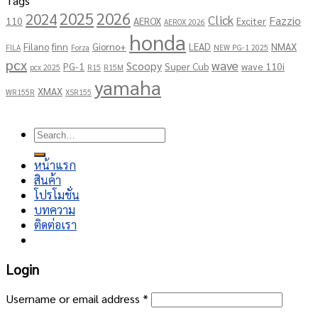
Tags
2025
2026
2024
Click
Fazzio
110
AEROX
Exciter
AEROX 2026
honda
Filano
finn
Giorno+
LEAD
NMAX
FILA
Forza
NEW PG-1 2025
pcx
wave
Scoopy
PG-1
Super Cub
wave 110i
pcx 2025
R15
R15M
yamaha
XMAX
WR155R
XSR155
Copyright 2026 ©
โชคอนันต์เจริญยนต์
Search
for:
หน้าแรก
สินค้า
โปรโมชั่น
บทความ
ติดต่อเรา
Login
Username or email address
*