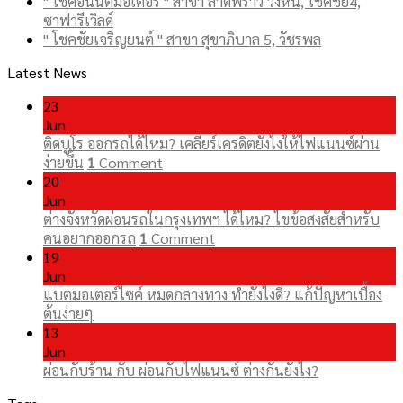
" โชคอนันต์มอเตอร์ " สาขา ลาดพร้าว วังหิน, โชคชัย4,
ซาฟารีเวิลด์
" โชคชัยเจริญยนต์ " สาขา สุขาภิบาล 5, วัชรพล
Latest News
23
Jun
ติดบูโร ออกรถได้ไหม? เคลียร์เครดิตยังไงให้ไฟแนนซ์ผ่าน
ง่ายขึ้น
1
Comment
20
Jun
ต่างจังหวัดผ่อนรถในกรุงเทพฯ ได้ไหม? ไขข้อสงสัยสำหรับ
คนอยากออกรถ
1
Comment
19
Jun
แบตมอเตอร์ไซค์ หมดกลางทาง ทำยังไงดี? แก้ปัญหาเบื้อง
ต้นง่ายๆ
13
Jun
ผ่อนกับร้าน กับ ผ่อนกับไฟแนนซ์ ต่างกันยังไง?