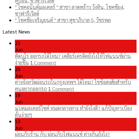
คู้บอน, ซาฟารีเวิลด์
" โชคอนันต์มอเตอร์ " สาขา ลาดพร้าว วังหิน, โชคชัย4,
ซาฟารีเวิลด์
" โชคชัยเจริญยนต์ " สาขา สุขาภิบาล 5, วัชรพล
Latest News
23
Jun
ติดบูโร ออกรถได้ไหม? เคลียร์เครดิตยังไงให้ไฟแนนซ์ผ่าน
ง่ายขึ้น
1
Comment
20
Jun
ต่างจังหวัดผ่อนรถในกรุงเทพฯ ได้ไหม? ไขข้อสงสัยสำหรับ
คนอยากออกรถ
1
Comment
19
Jun
แบตมอเตอร์ไซค์ หมดกลางทาง ทำยังไงดี? แก้ปัญหาเบื้อง
ต้นง่ายๆ
13
Jun
ผ่อนกับร้าน กับ ผ่อนกับไฟแนนซ์ ต่างกันยังไง?