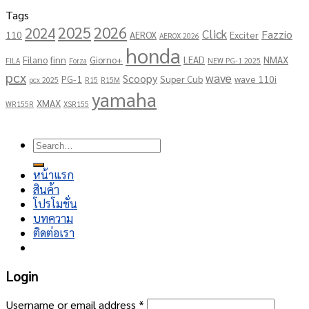
Tags
2025
2026
2024
Click
Fazzio
110
AEROX
Exciter
AEROX 2026
honda
Filano
finn
Giorno+
LEAD
NMAX
FILA
Forza
NEW PG-1 2025
pcx
wave
Scoopy
PG-1
Super Cub
wave 110i
pcx 2025
R15
R15M
yamaha
XMAX
WR155R
XSR155
Copyright 2026 ©
โชคอนันต์เจริญยนต์
Search
for:
หน้าแรก
สินค้า
โปรโมชั่น
บทความ
ติดต่อเรา
Login
Username or email address
*