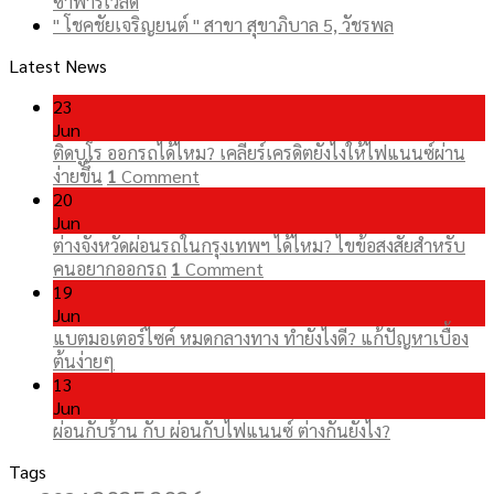
ซาฟารีเวิลด์
" โชคชัยเจริญยนต์ " สาขา สุขาภิบาล 5, วัชรพล
Latest News
23
Jun
ติดบูโร ออกรถได้ไหม? เคลียร์เครดิตยังไงให้ไฟแนนซ์ผ่าน
ง่ายขึ้น
1
Comment
20
Jun
ต่างจังหวัดผ่อนรถในกรุงเทพฯ ได้ไหม? ไขข้อสงสัยสำหรับ
คนอยากออกรถ
1
Comment
19
Jun
แบตมอเตอร์ไซค์ หมดกลางทาง ทำยังไงดี? แก้ปัญหาเบื้อง
ต้นง่ายๆ
13
Jun
ผ่อนกับร้าน กับ ผ่อนกับไฟแนนซ์ ต่างกันยังไง?
Tags