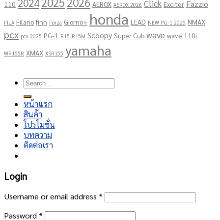
2025
2026
2024
Click
Fazzio
110
AEROX
Exciter
AEROX 2026
honda
Filano
finn
Giorno+
LEAD
NMAX
FILA
Forza
NEW PG-1 2025
pcx
wave
Scoopy
PG-1
Super Cub
wave 110i
pcx 2025
R15
R15M
yamaha
XMAX
WR155R
XSR155
Copyright 2026 ©
โชคอนันต์เจริญยนต์
Search
for:
หน้าแรก
สินค้า
โปรโมชั่น
บทความ
ติดต่อเรา
Login
Username or email address
*
Password
*