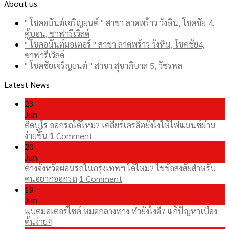
About us
" โชคอนันต์เจริญยนต์ " สาขา ลาดพร้าว วังหิน, โชคชัย 4,
คู้บอน, ซาฟารีเวิลด์
" โชคอนันต์มอเตอร์ " สาขา ลาดพร้าว วังหิน, โชคชัย4,
ซาฟารีเวิลด์
" โชคชัยเจริญยนต์ " สาขา สุขาภิบาล 5, วัชรพล
Latest News
23
Jun
ติดบูโร ออกรถได้ไหม? เคลียร์เครดิตยังไงให้ไฟแนนซ์ผ่าน
ง่ายขึ้น
1
Comment
20
Jun
ต่างจังหวัดผ่อนรถในกรุงเทพฯ ได้ไหม? ไขข้อสงสัยสำหรับ
คนอยากออกรถ
1
Comment
19
Jun
แบตมอเตอร์ไซค์ หมดกลางทาง ทำยังไงดี? แก้ปัญหาเบื้อง
ต้นง่ายๆ