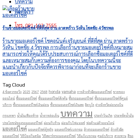
บทความ
ติดต่อเรา
โทร. 091-103-7555
ร้านขายมอเตอร์ไซค์ ที่ดีที่สุด ย่าน ลาดพร้าว วังหิน โชคชัย 4 วัชรพล
ร้านขายมอเตอร์ไซค์ โชคอนันต์เจริญยนต์ ที่ดีที่สุด ย่าน ลาดพร้าว
วังหิน โชคชัย 4 วัชรพล การเลือกร้านขายมอเตอร์ไซค์ที่เหมาะสม
สามารถช่วยให้คุณได้รับประสบการณ์การเลือกซื้อมอเตอร์ไซค์ที่ดี
และเหมาะสมกับความต้องการของคุณ โดยในบทความนี้จะ
แนะนำเกี่ยวกับปัจจัยที่ควรพิจารณาก่อนที่จะเลือกร้านขาย
มอเตอร์ไซค์
Tag Cloud
honda
yamaha
4 ข้อควรระวัง
2025
2567
2568
การล้างหัวฉีดมอเตอร์ไซค์
ขายของ
ออนไลน์
ซื้อมอเตอร์ไซค์
ซื้อมอเตอร์ไซค์สักคัน
ซื้อรถมอเตอร์ไซค์
ซื้อรถมอเตอร์ไซค์ที่ศูนย์
บริการ
ซื้อรถมอเตอร์ไซค์เงินผ่อน
ซื้อรถมอเตอร์ไซค์เงินสด
ติดบูโร
ต่างจังหวัดผ่อนรถใน
บทความ
กรุงเทพฯ
น้ำมันเฟืองท้าย
น้ำยาหล่อเย็น
ประจำวันเกิด
ประหยัดน้ำมัน
ประโยชน์ของรถมอเตอร์ไซค์
ผ่อนกับร้าน
ผ่อนกับไฟแนนซ์
พ่อค้าแม่ค้าออนไลน์
มอเตอร์ไซค์
มอเตอร์ไซค์ผู้หญิง
มอเตอร์ไซค์เบรกจม
ล้างรถมอเตอร์ไซค์
ล้างหัวฉีด
มอเตอร์ไซค์
วิธีป้องกันสนิม
วิธีสตาร์ทรถมอเตอร์ไซค์
วิธีแก้เบรกจม
ศูนย์บริการ
สายพาน
สีรถ