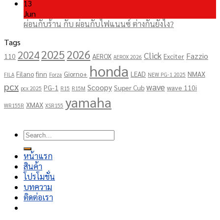
13
Jun
ผ่อนกับร้าน กับ ผ่อนกับไฟแนนซ์ ต่างกันยังไง?
Tags
2025
2026
2024
Click
Fazzio
110
AEROX
Exciter
AEROX 2026
honda
Filano
finn
Giorno+
LEAD
NMAX
FILA
Forza
NEW PG-1 2025
pcx
wave
Scoopy
PG-1
Super Cub
wave 110i
pcx 2025
R15
R15M
yamaha
XMAX
WR155R
XSR155
Copyright 2026 ©
โชคอนันต์เจริญยนต์
Search
for:
หน้าแรก
สินค้า
โปรโมชั่น
บทความ
ติดต่อเรา