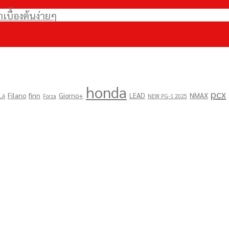
บื้องต้นง่ายๆ
honda
pcx
Filano
finn
Giorno+
LEAD
NMAX
LA
Forza
NEW PG-1 2025