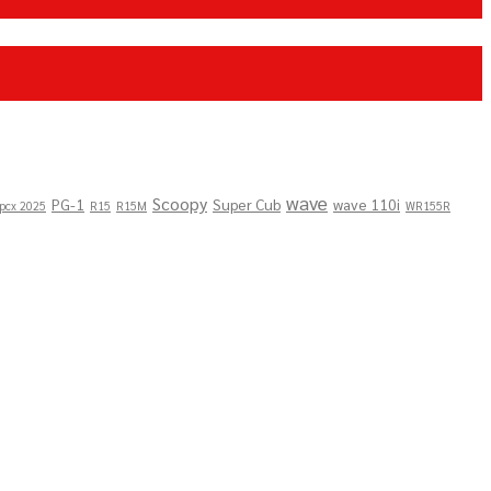
wave
Scoopy
PG-1
Super Cub
wave 110i
pcx 2025
R15
R15M
WR155R