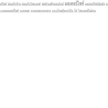
มอเตอร์ไซค์
ร์ไซค์
ผ่อนกับร้าน
ผ่อนกับไฟแนนซ์
พ่อค้าแม่ค้าออนไลน์
มอเตอร์ไซค์ผู้หญิง
ม
แบตมอเตอร์ไซค์
แบตหมด
แบตหมดกลางทาง
แบบไหนคุ้มกว่ากัน
โซ่
ไฟแนนซ์ไม่ผ่าน