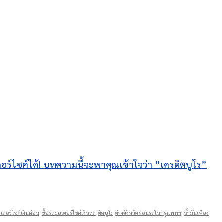
เตอร์ไซค์ได้! บทความนี้จะพาคุณเข้าใจว่า “เครดิตบูโร”
เตอร์ไซค์เงินผ่อน
ซื้อรถมอเตอร์ไซค์เงินสด
ติดบูโร
ต่างจังหวัดผ่อนรถในกรุงเทพฯ
น้ำมันเฟือง