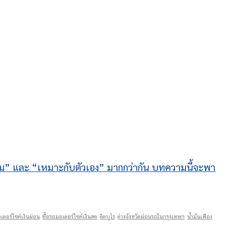
คุ้ม” และ “เหมาะกับตัวเอง” มากกว่ากัน บทความนี้จะพา
เตอร์ไซค์เงินผ่อน
ซื้อรถมอเตอร์ไซค์เงินสด
ติดบูโร
ต่างจังหวัดผ่อนรถในกรุงเทพฯ
น้ำมันเฟือง