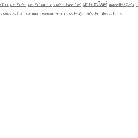
มอเตอร์ไซค์
ร์ไซค์
ผ่อนกับร้าน
ผ่อนกับไฟแนนซ์
พ่อค้าแม่ค้าออนไลน์
มอเตอร์ไซค์ผู้หญิง
ม
แบตมอเตอร์ไซค์
แบตหมด
แบตหมดกลางทาง
แบบไหนคุ้มกว่ากัน
โซ่
ไฟแนนซ์ไม่ผ่าน