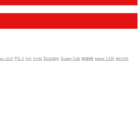
wave
Scoopy
PG-1
Super Cub
wave 110i
pcx 2025
R15
R15M
WR155R