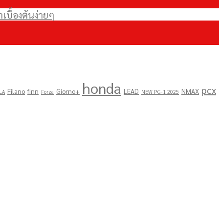
บื้องต้นง่ายๆ
honda
pcx
Filano
finn
Giorno+
LEAD
NMAX
LA
Forza
NEW PG-1 2025