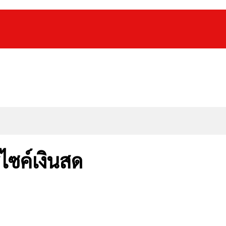
์ไซค์เงินสด