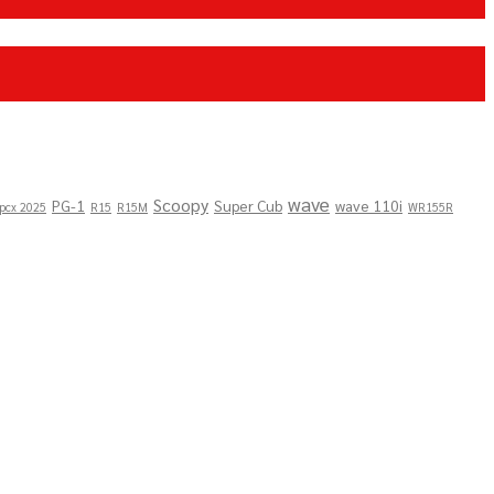
wave
Scoopy
PG-1
Super Cub
wave 110i
pcx 2025
R15
R15M
WR155R