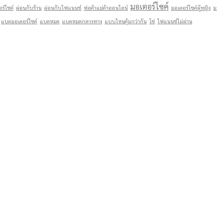
มอเตอร์ไซค์
ร์ไซค์
ผ่อนกับร้าน
ผ่อนกับไฟแนนซ์
พ่อค้าแม่ค้าออนไลน์
มอเตอร์ไซค์ผู้หญิง
ม
แบตมอเตอร์ไซค์
แบตหมด
แบตหมดกลางทาง
แบบไหนคุ้มกว่ากัน
โซ่
ไฟแนนซ์ไม่ผ่าน