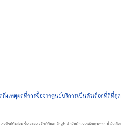
หตุผลที่การซื้อจากศูนย์บริการเป็นตัวเลือกที่ดีที่สุด
เตอร์ไซค์เงินผ่อน
ซื้อรถมอเตอร์ไซค์เงินสด
ติดบูโร
ต่างจังหวัดผ่อนรถในกรุงเทพฯ
น้ำมันเฟือง