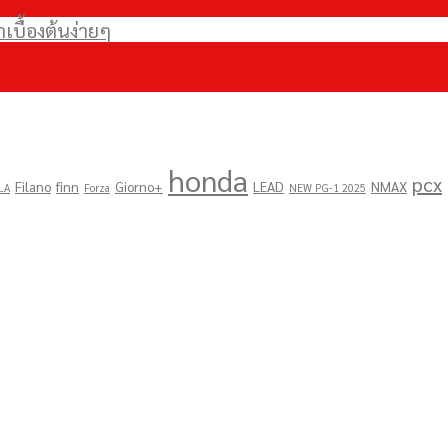
บื้องต้นง่ายๆ
honda
pcx
Filano
finn
Giorno+
LEAD
NMAX
LA
Forza
NEW PG-1 2025