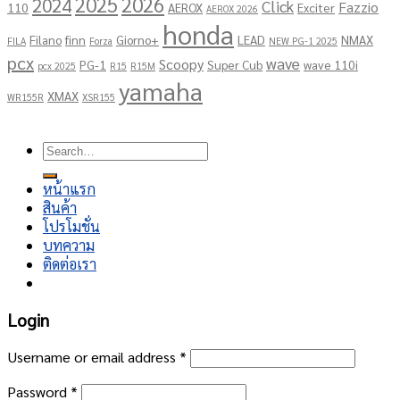
2025
2026
2024
Click
Fazzio
110
AEROX
Exciter
AEROX 2026
honda
Filano
finn
Giorno+
LEAD
NMAX
FILA
Forza
NEW PG-1 2025
pcx
wave
Scoopy
PG-1
Super Cub
wave 110i
pcx 2025
R15
R15M
yamaha
XMAX
WR155R
XSR155
Copyright 2026 ©
โชคอนันต์เจริญยนต์
Search
for:
หน้าแรก
สินค้า
โปรโมชั่น
บทความ
ติดต่อเรา
Login
Username or email address
*
Password
*