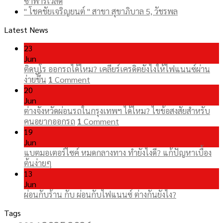
ซาฟารีเวิลด์
" โชคชัยเจริญยนต์ " สาขา สุขาภิบาล 5, วัชรพล
Latest News
23
Jun
ติดบูโร ออกรถได้ไหม? เคลียร์เครดิตยังไงให้ไฟแนนซ์ผ่าน
ง่ายขึ้น
1
Comment
20
Jun
ต่างจังหวัดผ่อนรถในกรุงเทพฯ ได้ไหม? ไขข้อสงสัยสำหรับ
คนอยากออกรถ
1
Comment
19
Jun
แบตมอเตอร์ไซค์ หมดกลางทาง ทำยังไงดี? แก้ปัญหาเบื้อง
ต้นง่ายๆ
13
Jun
ผ่อนกับร้าน กับ ผ่อนกับไฟแนนซ์ ต่างกันยังไง?
Tags