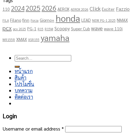
Tags
2025
2026
2024
Click
Fazzio
110
AEROX
Exciter
AEROX 2026
honda
Filano
finn
Giorno+
LEAD
NMAX
FILA
Forza
NEW PG-1 2025
pcx
wave
Scoopy
PG-1
Super Cub
wave 110i
pcx 2025
R15
R15M
yamaha
XMAX
WR155R
XSR155
Copyright 2026 ©
โชคอนันต์เจริญยนต์
Search
for:
หน้าแรก
สินค้า
โปรโมชั่น
บทความ
ติดต่อเรา
Login
Username or email address
*