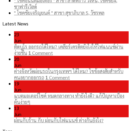
" โชคอนันต์มอเตอร์ " สาขา ลาดพร้าว วังหิน, โชคชัย4,
ซาฟารีเวิลด์
" โชคชัยเจริญยนต์ " สาขา สุขาภิบาล 5, วัชรพล
Latest News
23
Jun
ติดบูโร ออกรถได้ไหม? เคลียร์เครดิตยังไงให้ไฟแนนซ์ผ่าน
ง่ายขึ้น
1
Comment
20
Jun
ต่างจังหวัดผ่อนรถในกรุงเทพฯ ได้ไหม? ไขข้อสงสัยสำหรับ
คนอยากออกรถ
1
Comment
19
Jun
แบตมอเตอร์ไซค์ หมดกลางทาง ทำยังไงดี? แก้ปัญหาเบื้อง
ต้นง่ายๆ
13
Jun
ผ่อนกับร้าน กับ ผ่อนกับไฟแนนซ์ ต่างกันยังไง?