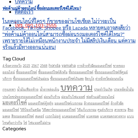
บทความ
พ่อค้าแม่ค้าออนไลน์ ซื้อผ่อนมอเตอร์ไซค์ได้ไหม?
ติดต่อเรา
ในยุคออนไลน์ที่ใครๆ ก็ขายของผ่านโซเชียล ไม่ว่าจะเป็น
โทร. 091-103-7555
Facebook, TikTok, Shopee หรือ Lazada หลายคนอาจสงสัยว่า
"พ่อค้าแม่ค้าออนไลน์สามารถซื้อผ่อนรถมอเตอร์ไซค์ได้ไหม?"
เพราะรายได้ไม่เหมือนพนักงานประจำ ไม่มีสลิปเงินเดือน แต่ความ
จริงแล้วมีทางออกแน่นอน!
Tag Cloud
honda
yamaha
4 ข้อควรระวัง
2025
2567
2568
การล้างหัวฉีดมอเตอร์ไซค์
ขายของ
ออนไลน์
ซื้อมอเตอร์ไซค์
ซื้อมอเตอร์ไซค์สักคัน
ซื้อรถมอเตอร์ไซค์
ซื้อรถมอเตอร์ไซค์ที่ศูนย์
บริการ
ซื้อรถมอเตอร์ไซค์เงินผ่อน
ซื้อรถมอเตอร์ไซค์เงินสด
ติดบูโร
ต่างจังหวัดผ่อนรถใน
บทความ
กรุงเทพฯ
น้ำมันเฟืองท้าย
น้ำยาหล่อเย็น
ประจำวันเกิด
ประหยัดน้ำมัน
ประโยชน์ของรถมอเตอร์ไซค์
ผ่อนกับร้าน
ผ่อนกับไฟแนนซ์
พ่อค้าแม่ค้าออนไลน์
มอเตอร์ไซค์
มอเตอร์ไซค์ผู้หญิง
มอเตอร์ไซค์เบรกจม
ล้างรถมอเตอร์ไซค์
ล้างหัวฉีด
มอเตอร์ไซค์
วิธีป้องกันสนิม
วิธีสตาร์ทรถมอเตอร์ไซค์
วิธีแก้เบรกจม
ศูนย์บริการ
สายพาน
สีรถ
มงคล
สีรถมอเตอร์ไซค์
สเตอร์
เบรกไม่อยู่
แบตมอเตอร์ไซค์
แบตหมด
แบตหมดกลางทาง
แบบ
ไหนคุ้มกว่ากัน
โซ่
ไฟแนนซ์ไม่ผ่าน
Categories