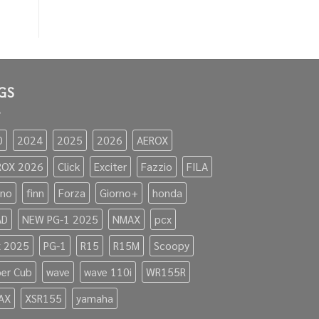
GS
0
2024
2025
2026
AEROX
ROX 2026
Click
Exciter
Fazzio
FILA
ano
finn
Forza
Giorno+
honda
AD
NEW PG-1 2025
NMAX
pcx
x 2025
PG-1
R15
R15M
Scoopy
er Cub
wave
wave 110i
WR155R
AX
XSR155
yamaha