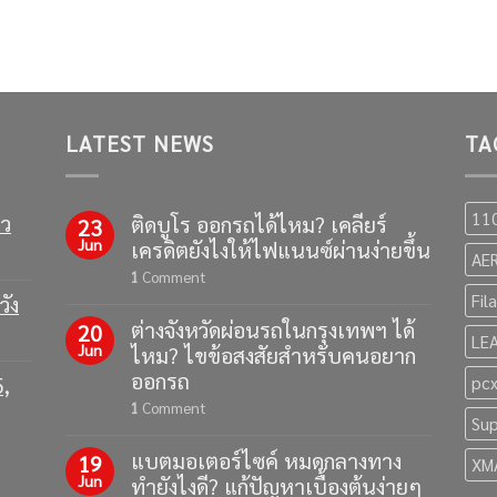
LATEST NEWS
TA
11
าว
ติดบูโร ออกรถได้ไหม? เคลียร์
23
Jun
เครดิตยังไงให้ไฟแนนซ์ผ่านง่ายขึ้น
AE
1
Comment
Fil
วัง
ต่างจังหวัดผ่อนรถในกรุงเทพฯ ได้
20
LE
Jun
ไหม? ไขข้อสงสัยสำหรับคนอยาก
ออกรถ
5,
pc
1
Comment
Sup
แบตมอเตอร์ไซค์ หมดกลางทาง
19
XM
Jun
ทำยังไงดี? แก้ปัญหาเบื้องต้นง่ายๆ