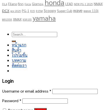
honda
Filano
finn
Giorno+
LEAD
NMAX
FILA
Forza
NEW PG-1 2025
pcx
wave
Scoopy
PG-1
Super Cub
wave 110i
pcx 2025
R15
R15M
yamaha
XMAX
WR155R
XSR155
Copyright 2026 ©
โชคอนันต์เจริญยนต์
Search
for:
หน้าแรก
สินค้า
โปรโมชั่น
บทความ
ติดต่อเรา
Login
Username or email address
*
Password
*