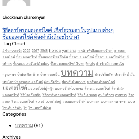
chockanan charoenyon
วิธีสตาร์ทรถมอเตอร์ไซค์ เกียร์ธรรมดา ในรูปแบบต่างๆ
ซื้อมอเตอร์ไซค์ ต้องคำนึงถึงอะไรบ้าง?
Tag Cloud
honda
yamaha
4 ข้อควรระวัง
2025
2567
2568
การล้างหัวฉีดมอเตอร์ไซค์
ขายของ
ออนไลน์
ซื้อมอเตอร์ไซค์
ซื้อมอเตอร์ไซค์สักคัน
ซื้อรถมอเตอร์ไซค์
ซื้อรถมอเตอร์ไซค์ที่ศูนย์
บริการ
ซื้อรถมอเตอร์ไซค์เงินผ่อน
ซื้อรถมอเตอร์ไซค์เงินสด
ติดบูโร
ต่างจังหวัดผ่อนรถใน
บทความ
กรุงเทพฯ
น้ำมันเฟืองท้าย
น้ำยาหล่อเย็น
ประจำวันเกิด
ประหยัดน้ำมัน
ประโยชน์ของรถมอเตอร์ไซค์
ผ่อนกับร้าน
ผ่อนกับไฟแนนซ์
พ่อค้าแม่ค้าออนไลน์
มอเตอร์ไซค์
มอเตอร์ไซค์ผู้หญิง
มอเตอร์ไซค์เบรกจม
ล้างรถมอเตอร์ไซค์
ล้างหัวฉีด
มอเตอร์ไซค์
วิธีป้องกันสนิม
วิธีสตาร์ทรถมอเตอร์ไซค์
วิธีแก้เบรกจม
ศูนย์บริการ
สายพาน
สีรถ
มงคล
สีรถมอเตอร์ไซค์
สเตอร์
เบรกไม่อยู่
แบตมอเตอร์ไซค์
แบตหมด
แบตหมดกลางทาง
แบบ
ไหนคุ้มกว่ากัน
โซ่
ไฟแนนซ์ไม่ผ่าน
Categories
บทความ
(61)
Archives