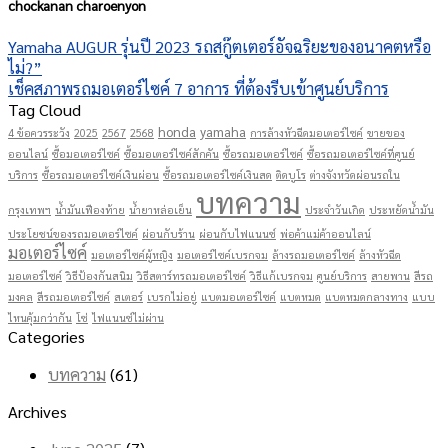
chockanan charoenyon
Yamaha AUGUR รุ่นปี 2023 รถสกู๊ตเตอร์อัจฉริยะของอนาคตหรือ
ไม่?”
เช็คสภาพรถมอเตอร์ไซค์ 7 อาการ ที่ต้องรีบเข้าศูนย์บริการ
Tag Cloud
honda
yamaha
4 ข้อควรระวัง
2025
2567
2568
การล้างหัวฉีดมอเตอร์ไซค์
ขายของ
ออนไลน์
ซื้อมอเตอร์ไซค์
ซื้อมอเตอร์ไซค์สักคัน
ซื้อรถมอเตอร์ไซค์
ซื้อรถมอเตอร์ไซค์ที่ศูนย์
บริการ
ซื้อรถมอเตอร์ไซค์เงินผ่อน
ซื้อรถมอเตอร์ไซค์เงินสด
ติดบูโร
ต่างจังหวัดผ่อนรถใน
บทความ
กรุงเทพฯ
น้ำมันเฟืองท้าย
น้ำยาหล่อเย็น
ประจำวันเกิด
ประหยัดน้ำมัน
ประโยชน์ของรถมอเตอร์ไซค์
ผ่อนกับร้าน
ผ่อนกับไฟแนนซ์
พ่อค้าแม่ค้าออนไลน์
มอเตอร์ไซค์
มอเตอร์ไซค์ผู้หญิง
มอเตอร์ไซค์เบรกจม
ล้างรถมอเตอร์ไซค์
ล้างหัวฉีด
มอเตอร์ไซค์
วิธีป้องกันสนิม
วิธีสตาร์ทรถมอเตอร์ไซค์
วิธีแก้เบรกจม
ศูนย์บริการ
สายพาน
สีรถ
มงคล
สีรถมอเตอร์ไซค์
สเตอร์
เบรกไม่อยู่
แบตมอเตอร์ไซค์
แบตหมด
แบตหมดกลางทาง
แบบ
ไหนคุ้มกว่ากัน
โซ่
ไฟแนนซ์ไม่ผ่าน
Categories
บทความ
(61)
Archives