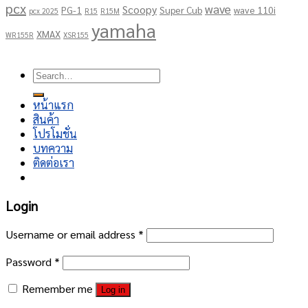
pcx
wave
Scoopy
PG-1
Super Cub
wave 110i
pcx 2025
R15
R15M
yamaha
XMAX
WR155R
XSR155
Copyright 2026 ©
โชคอนันต์เจริญยนต์
Search
for:
หน้าแรก
สินค้า
โปรโมชั่น
บทความ
ติดต่อเรา
Login
Username or email address
*
Password
*
Remember me
Log in