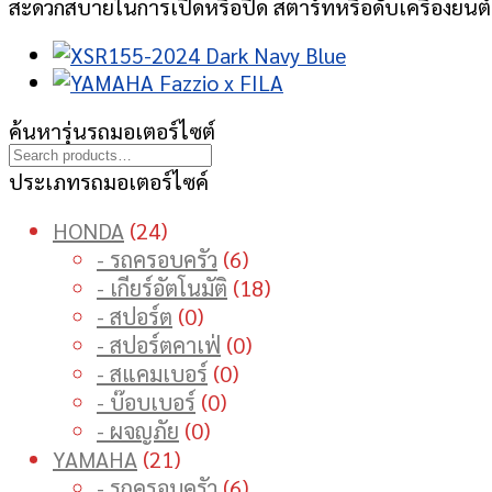
สะดวกสบายในการเปิดหรือปิด สตาร์ทหรือดับเครื่องยน
ค้นหารุ่นรถมอเตอร์ไซต์
ประเภทรถมอเตอร์ไซค์
24
HONDA
24
products
6
- รถครอบครัว
6
products
18
- เกียร์อัตโนมัติ
18
0
products
- สปอร์ต
0
products
0
- สปอร์ตคาเฟ่
0
0
products
- สแคมเบอร์
0
0
products
- บ๊อบเบอร์
0
0
products
- ผจญภัย
0
21
products
YAMAHA
21
products
6
- รถครอบครัว
6