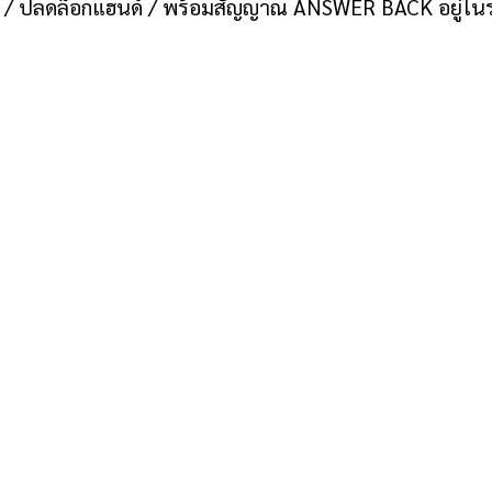
ต์ / ปลดล็อกแฮนด์ / พร้อมสัญญาณ ANSWER BACK อยู่ใน