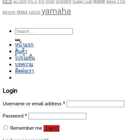
pcx
wave
Scoopy
PG-1
Super Cub
wave 110i
pcx 2025
R15
R15M
yamaha
XMAX
WR155R
XSR155
Copyright 2026 ©
โชคอนันต์เจริญยนต์
Search
for:
หน้าแรก
สินค้า
โปรโมชั่น
บทความ
ติดต่อเรา
Login
Username or email address
*
Password
*
Remember me
Log in