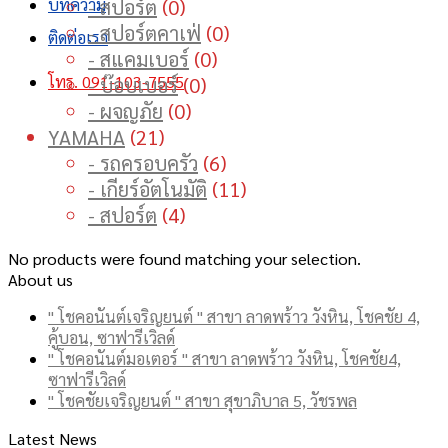
0
products
- สปอร์ต
0
บทความ
products
0
- สปอร์ตคาเฟ่
0
ติดต่อเรา
0
products
- สแคมเบอร์
0
โทร. 091-103-7555
0
products
- บ๊อบเบอร์
0
0
products
- ผจญภัย
0
21
products
YAMAHA
21
products
6
- รถครอบครัว
6
products
11
- เกียร์อัตโนมัติ
11
4
products
- สปอร์ต
4
products
No products were found matching your selection.
About us
" โชคอนันต์เจริญยนต์ " สาขา ลาดพร้าว วังหิน, โชคชัย 4,
คู้บอน, ซาฟารีเวิลด์
" โชคอนันต์มอเตอร์ " สาขา ลาดพร้าว วังหิน, โชคชัย4,
ซาฟารีเวิลด์
" โชคชัยเจริญยนต์ " สาขา สุขาภิบาล 5, วัชรพล
Latest News