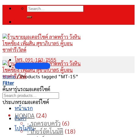
Skip
Search
to
for:
content
โทร. 091-103-7555
INBOX FANPAGE
Home
/
Products tagged “MT-15”
Filter
ค้นหารุ่นรถมอเตอร์ไซต์
ประเภทรถมอเตอร์ไซค์
หน้าแรก
24
HONDA
24
สินค้า
products
6
- รถครอบครัว
6
โปรโมชั่น
products
18
- เกียร์อัตโนมัติ
18