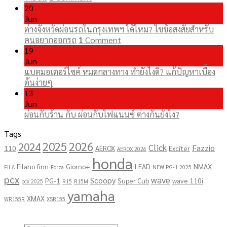
20
Jun
ต่างจังหวัดผ่อนรถในกรุงเทพฯ ได้ไหม? ไขข้อสงสัยสำหรับ
คนอยากออกรถ
1
Comment
19
Jun
แบตมอเตอร์ไซค์ หมดกลางทาง ทำยังไงดี? แก้ปัญหาเบื้อง
ต้นง่ายๆ
13
Jun
ผ่อนกับร้าน กับ ผ่อนกับไฟแนนซ์ ต่างกันยังไง?
Tags
2025
2026
2024
Click
Fazzio
110
AEROX
Exciter
AEROX 2026
honda
Filano
finn
Giorno+
LEAD
NMAX
FILA
Forza
NEW PG-1 2025
pcx
wave
Scoopy
PG-1
Super Cub
wave 110i
pcx 2025
R15
R15M
yamaha
XMAX
WR155R
XSR155
Copyright 2026 ©
โชคอนันต์เจริญยนต์