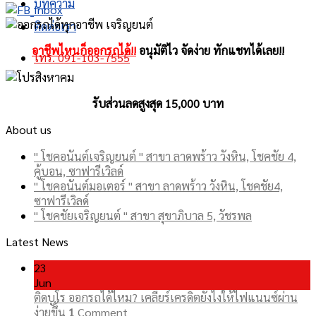
บทความ
ติดต่อเรา
อาชีพไหนก็ออกรถได้!!
อนุมัติไว จัดง่าย ทักแชทได้เลย!!
โทร. 091-103-7555
รับส่วนลดสูงสุด 15,000 บาท
About us
" โชคอนันต์เจริญยนต์ " สาขา ลาดพร้าว วังหิน, โชคชัย 4,
คู้บอน, ซาฟารีเวิลด์
" โชคอนันต์มอเตอร์ " สาขา ลาดพร้าว วังหิน, โชคชัย4,
ซาฟารีเวิลด์
" โชคชัยเจริญยนต์ " สาขา สุขาภิบาล 5, วัชรพล
Latest News
23
Jun
ติดบูโร ออกรถได้ไหม? เคลียร์เครดิตยังไงให้ไฟแนนซ์ผ่าน
ง่ายขึ้น
1
Comment