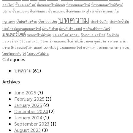
ออนไลน์
ซื้อมอเตอร์ไซค์
ซื้อมอเตอร์ไซค์สักคัน
ซื้อรถมอเตอร์ไซค์
ซื้อรถมอเตอร์ไซค์ที่ศูนย์
บริการ
ซื้อรถมอเตอร์ไซค์เงินผ่อน
ซื้อรถมอเตอร์ไซค์เงินสด
ติดบูโร
ต่างจังหวัดผ่อนรถใน
บทความ
กรุงเทพฯ
น้ำมันเฟืองท้าย
น้ำยาหล่อเย็น
ประจำวันเกิด
ประหยัดน้ำมัน
ประโยชน์ของรถมอเตอร์ไซค์
ผ่อนกับร้าน
ผ่อนกับไฟแนนซ์
พ่อค้าแม่ค้าออนไลน์
มอเตอร์ไซค์
มอเตอร์ไซค์ผู้หญิง
มอเตอร์ไซค์เบรกจม
ล้างรถมอเตอร์ไซค์
ล้างหัวฉีด
มอเตอร์ไซค์
วิธีป้องกันสนิม
วิธีสตาร์ทรถมอเตอร์ไซค์
วิธีแก้เบรกจม
ศูนย์บริการ
สายพาน
สีรถ
มงคล
สีรถมอเตอร์ไซค์
สเตอร์
เบรกไม่อยู่
แบตมอเตอร์ไซค์
แบตหมด
แบตหมดกลางทาง
แบบ
ไหนคุ้มกว่ากัน
โซ่
ไฟแนนซ์ไม่ผ่าน
Categories
บทความ
(61)
Archives
June 2025
(7)
February 2025
(3)
January 2025
(4)
December 2024
(2)
January 2024
(1)
September 2023
(1)
August 2023
(3)