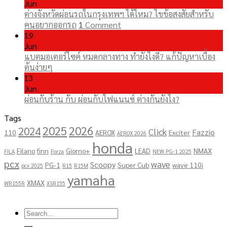
Jun
ต่างจังหวัดผ่อนรถในกรุงเทพฯ ได้ไหม? ไขข้อสงสัยสำหรับ
คนอยากออกรถ
1
Comment
19
Jun
แบตมอเตอร์ไซค์ หมดกลางทาง ทำยังไงดี? แก้ปัญหาเบื้อง
ต้นง่ายๆ
13
Jun
ผ่อนกับร้าน กับ ผ่อนกับไฟแนนซ์ ต่างกันยังไง?
Tags
2025
2026
2024
Click
Fazzio
110
AEROX
Exciter
AEROX 2026
honda
Filano
finn
Giorno+
LEAD
NMAX
FILA
Forza
NEW PG-1 2025
pcx
wave
Scoopy
PG-1
Super Cub
wave 110i
pcx 2025
R15
R15M
yamaha
XMAX
WR155R
XSR155
Copyright 2026 ©
โชคอนันต์เจริญยนต์
Search
for: